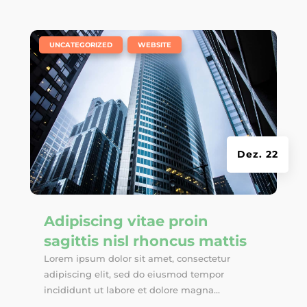
|
,
UNCATEGORIZED
WEBSITE
Dez. 22
Adipiscing vitae proin
sagittis nisl rhoncus mattis
Lorem ipsum dolor sit amet, consectetur
adipiscing elit, sed do eiusmod tempor
incididunt ut labore et dolore magna...